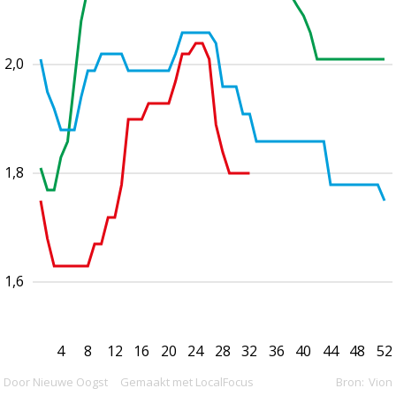
2,0
1,8
1,6
4
8
12
16
20
24
28
32
36
40
44
48
52
Door Nieuwe Oogst
Gemaakt met LocalFocus
Bron:
Vion