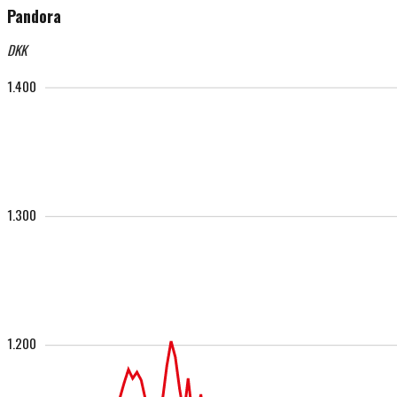
Pandora
DKK
1.400
1.300
1.200