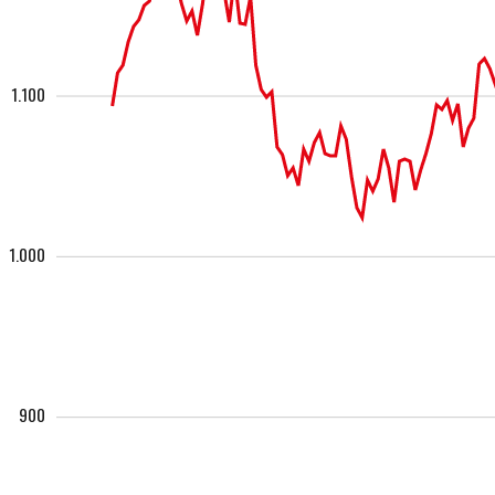
1.100
1.000
900