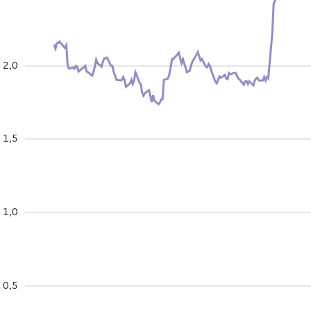
2,0
1,5
1,0
0,5