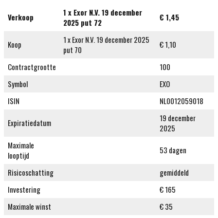
1 x Exor N.V. 19 december
Verkoop
€ 1,45
2025 put 72
1 x Exor N.V. 19 december 2025
Koop
€ 1,10
put 70
Contractgrootte
100
Symbol
EXO
ISIN
NL0012059018
19 december
Expiratiedatum
2025
Maximale
53 dagen
looptijd
Risicoschatting
gemiddeld
Investering
€ 165
Maximale winst
€ 35