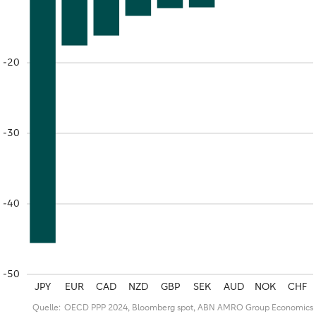
-20
-30
-40
-50
JPY
EUR
CAD
NZD
GBP
SEK
AUD
NOK
CHF
Quelle:
OECD PPP 2024, Bloomberg spot, ABN AMRO Group Economics