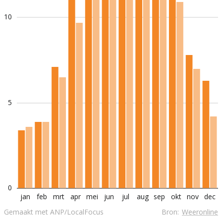
10
5
0
jan
feb
mrt
apr
mei
jun
jul
aug
sep
okt
nov
dec
Gemaakt met ANP/LocalFocus
Bron:
Weeronline