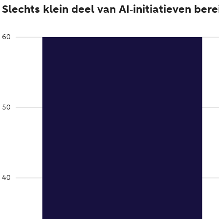
Slechts klein deel van AI‑initiatieven be
60
50
40