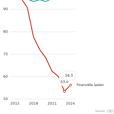
90
80
70
56.3
60
53.4
Financiële lasten
50
2015
2018
2021
2024
Source:
CBS