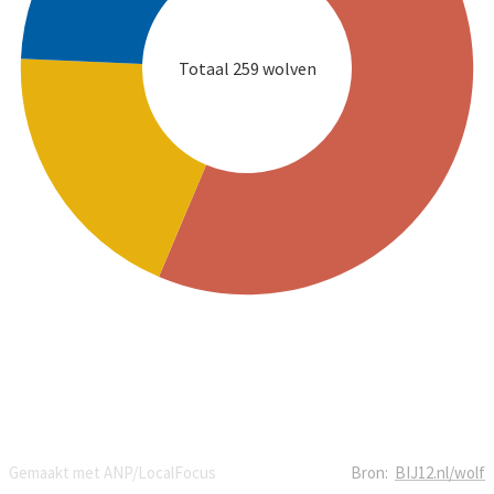
Totaal 259 wolven
Gemaakt met ANP/LocalFocus
Bron:
BIJ12.nl/wolf