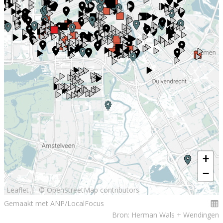
+
−
Leaflet |
© OpenStreetMap contributors
Gemaakt met ANP/LocalFocus
Bron: Herman Wals + Wendingen