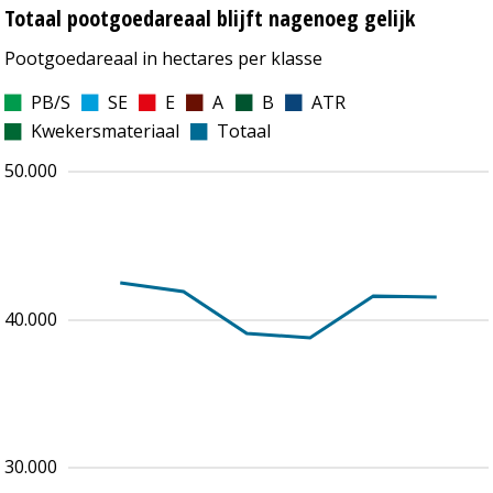
Totaal pootgoedareaal blijft nagenoeg gelijk
Pootgoedareaal in hectares per klasse
PB/S
SE
E
A
B
ATR
Kwekersmateriaal
Totaal
50.000
40.000
30.000