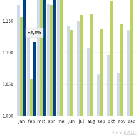
1.150
+5,5%
1.100
1.050
1.000
jan
feb
mrt
apr
mei
jun
jul
aug
sep
okt
nov
dec
Bron:
RVO.nl