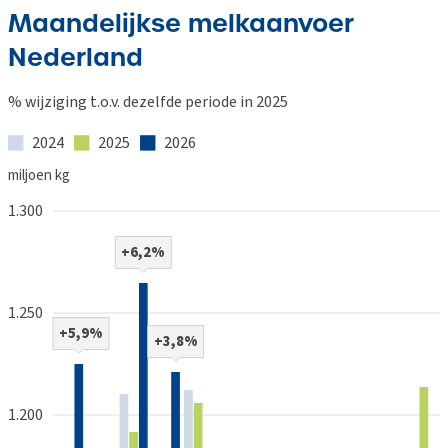
Maandelijkse melkaanvoer
Nederland
% wijziging t.o.v. dezelfde periode in 2025
2024
2025
2026
miljoen kg
1.300
+6,2%
1.250
+5,9%
+3,8%
1.200