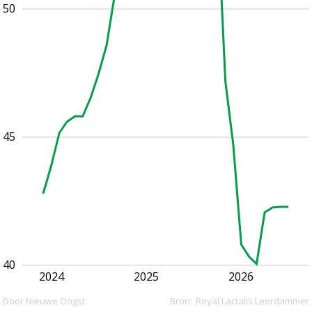
50
45
40
2024
2025
2026
Door Nieuwe Oogst
Bron:
Royal Lactalis Leerdammer